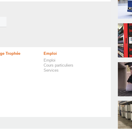
age Trophée
Emploi
Emploi
Cours particuliers
Services