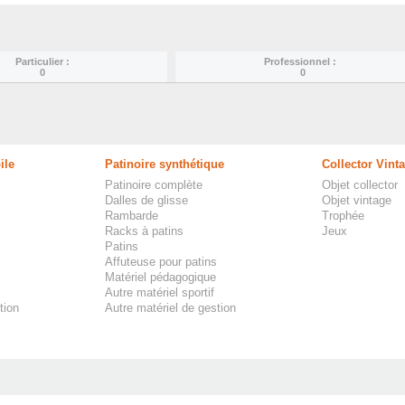
Particulier :
Professionnel :
0
0
ile
Patinoire synthétique
Collector Vint
Patinoire complète
Objet collector
Dalles de glisse
Objet vintage
Rambarde
Trophée
Racks à patins
Jeux
Patins
Affuteuse pour patins
Matériel pédagogique
Autre matériel sportif
tion
Autre matériel de gestion